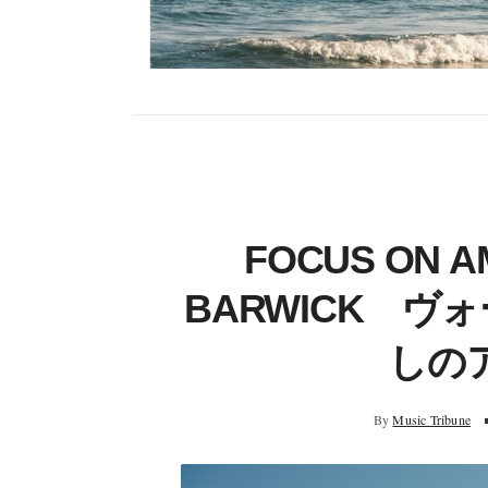
FOCUS ON A
BARWICK 
しの
By
Music Tribune