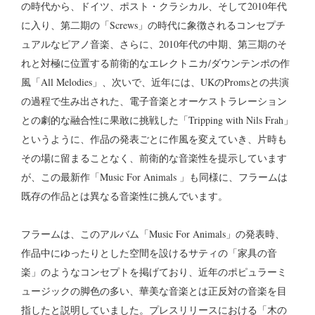
の時代から、ドイツ、ポスト・クラシカル、そして2010年代
に入り、第二期の「Screws」の時代に象徴されるコンセプチ
ュアルなピアノ音楽、さらに、2010年代の中期、第三期のそ
れと対極に位置する前衛的なエレクトニカ/ダウンテンポの作
風「All Melodies」、次いで、近年には、UKのPromsとの共演
の過程で生み出された、電子音楽とオーケストラレーション
との劇的な融合性に果敢に挑戦した「Tripping with Nils Frah」
というように、作品の発表ごとに作風を変えていき、片時も
その場に留まることなく、前衛的な音楽性を提示しています
が、この最新作「Music For Animals 」も同様に、フラームは
既存の作品とは異なる音楽性に挑んでいます。
フラームは、このアルバム「Music For Animals」の発表時、
作品中にゆったりとした空間を設けるサティの「家具の音
楽」のようなコンセプトを掲げており、近年のポピュラーミ
ュージックの脚色の多い、華美な音楽とは正反対の音楽を目
指したと説明していました。プレスリリースにおける「木の