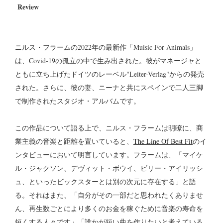
Review
ニルス・フラームの2022年の最新作「Muisic For Animals」
は、Covid-19の孤立の中で生み出された。彼がマネージャと
ともに立ち上げたドイツのレーベル"Leiter-Verlag"からの発売
された。さらに、彼の妻、ニーナと共にスペインで二人三脚
で制作されたスタジオ・アルバムです。
この作品について語る上で、ニルス・フラームは明瞭に、商
業主義の音楽と距離を置いていると、
The Line Of Best Fit
のイ
ンタビューにおいて明言しています。フラームは、「マイケ
ル・ジャクソン、デヴィット・ボウイ、ビリー・アイリッシ
ュ、といったビックスターとは別の次元に存在する」と語
る。それはまた、「自分がその一部だと思われたくありませ
ん、再生数ごとにより多くのお金を稼ぐために音楽の寿命を
短くする人々です」「誰かが短い曲を作りたいと考えている