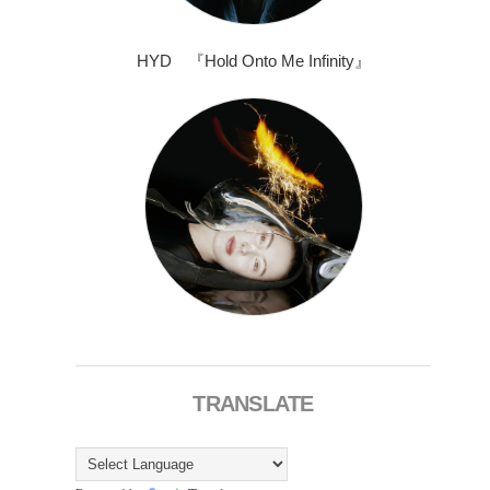
HYD 『Hold Onto Me Infinity』
TRANSLATE