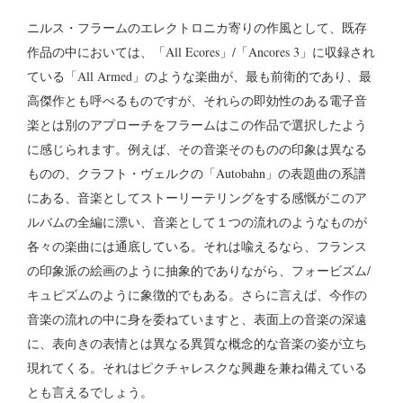
ニルス・フラームのエレクトロニカ寄りの作風として、既存
作品の中においては、「All Ecores」/「Ancores 3」に収録され
ている「All Armed」のような楽曲が、最も前衛的であり、最
高傑作とも呼べるものですが、それらの即効性のある電子音
楽とは別のアプローチをフラームはこの作品で選択したよう
に感じられます。例えば、その音楽そのものの印象は異なる
ものの、クラフト・ヴェルクの「Autobahn」の表題曲の系譜
にある、音楽としてストーリーテリングをする感慨がこのア
ルバムの全編に漂い、音楽として１つの流れのようなものが
各々の楽曲には通底している。それは喩えるなら、フランス
の印象派の絵画のように抽象的でありながら、フォービズム/
キュピズムのように象徴的でもある。さらに言えば、今作の
音楽の流れの中に身を委ねていますと、表面上の音楽の深遠
に、表向きの表情とは異なる異質な概念的な音楽の姿が立ち
現れてくる。それはピクチャレスクな興趣を兼ね備えている
とも言えるでしょう。