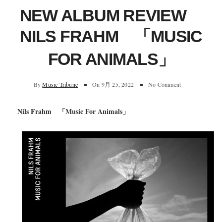
NEW ALBUM REVIEW
NILS FRAHM 「MUSIC
FOR ANIMALS」
By
Music Tribune
On
9月 25, 2022
No Comment
Nils Frahm 「Music For Animals」