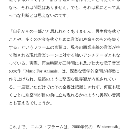
なら、それは問題はありません。でも、それは私にとって真
っ当な判断とは思えないのです」
「自分がその一部だと思われたくありません、再生数を稼ぐ
ことや、多くのお金を稼ぐために音楽の寿命そのものを短く
する」というフラームの言葉は、現今の商業主義の音楽が持
て囃される現代音楽シーンに対する強いアンチテーゼともな
っている。実際、再生時間が三時間にも及ぶ壮大な電子音楽
の大作「Music For Animals」は、深奥な哲学的空間が綿密に
作り上げられ、建築のように堅固な世界観が内包されてい
る。一度聴いただけではその全容は把握しきれず、何度も聴
くごとに別空間が目の前に立ち現れるかのような奥深い音楽
とも言えるでしょうか。
これまで、 ニルス・フラームは、2000年代の「Wintermusik」