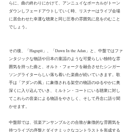
らに、曲の終わりにかけて、アンニュイなボーカルがトーン
ダウンしフェードアウトしていく時、リスナーはライブ会場
に居合わせた幸運な聴衆と同じ圧巻の雰囲気に息をのむこと
でしょう。
その後、「Hagupit」、「Dawn In the Adan」と、中盤ではファ
ンタジックな物語や日本の童謡のような可愛らしい独特な雰
囲気を持った曲と、オルト・フォークを融合させたシンガー
ソングライターらしい落ち着いた楽曲が続いていきます。歌
手は「アダンの風」に象徴される架空の物語のゆるやかに奥
深くに入り込んでいき、ミルトン・コートにいる聴衆に対し
てこれらの音楽による物語をやさしく、そして丹念に語り聞
かせます。
中盤部では、弦楽アンサンブルとの合致が象徴的な雰囲気を
持つライブの序盤とダイナミックなコントラストを形成する