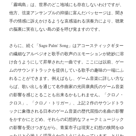
「霧鳴島」は、世界のどこ地域にも存在しないわけですが、
他方、弦楽アンサンブルの抑揚に富んだパッセージは、聞き
手の情感に訴えかけるような哀感溢れる演奏力により、聴衆
の脳裏に実在しない島の姿を呼び覚ますのです。
さらに、続く「Sagu Palm' Song」はアコースティックギター
の繊細なアルペジオと歌手の歌声のエモーションが絶妙に溶
け合うようにして昇華された一曲です。ここには以前、ゲー
ムのサウンドトラックを提供している歌手の趣味の一端にふ
れることができます。例えばもし、ゲーム音楽に詳しい方な
らば、歌い出しを通じて名作曲家の光田康典氏のゲーム音楽
の影響を感じとることも出来るかもしれません。「クロノ・
クロス」、「クロノ・トリガー」、上記２作のサウンドトラ
ックに象徴される日本のゲーム音楽の歴代屈指の名曲の影響
をかすかにとどめ、それらの幻想的なフォークミュージック
の影響を受けつぎながら、青葉市子は現実と幻想の狭間をゆ
ったりと心地よく揺蕩うかのようにうたっています。とりわ