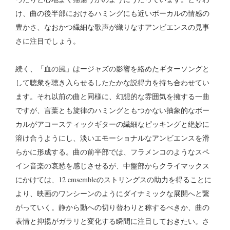
け、曲の後半部におけるハミングにも近いボーカルの情感の
豊かさ、なおかつ繊細な歌声が織りなすアンビエンスの見事
さに注目でしょう。
続く、「血の風」はージャズの影響を絡めたギターソングと
して聴衆を聴き入らせるしたたかな説得力を持ち合わせてい
ます。それ以前の曲と同様に、幻想的な雰囲気を擁する一曲
ですが、言葉とも旋律のハミングともつかない抽象的なボー
カルがアコースティックギターの繊細なピッキングと絶妙に
溶け合うようにし、淡いエモーショナルなアンビエンスを滑
らかに形成する。曲の前半部では、フラメンコのようなスペ
イン音楽の哀愁を感じさせるが、中盤部からクライマックス
にかけては、12 emsembleのストリングスの助力を得ることに
より、映画のワンシーンのようにダイナミックな展開へと繋
がっていく。静から動への切り替わりと称するべきか、曲の
表情と抑揚がガラリと変化する瞬間に注目しておきたい。さ