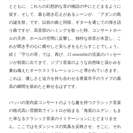
とともに、これらの幻想的な音の物語の中にとどまるように
促す。そして、最も聴き応えがあるシーンが、「アダンの島
の誕生祭」です。以前の曲と同様、ギターを通じての弾き語
り曲ですが、高音部のハミングを歌った時、コンサートホー
ルの天井、ホールの空間に反響し、独特な倍音が木霊し、こ
れが聞き手の心に癒やしと安らぎをもたらすことでしょう。
続く「守りの哥」では、再び、12 ensembleの弦楽のパッセー
ジが前面に出てきて、ジブリ音楽のような自然味と温かみを
兼ね備えたオーケストラレーションへと導かれていきます。
これは、優しさと迫力を持ち合わせる青葉市子のライブの最
高の瞬間を留めたと称せるはずです。
バッハの室内楽コンサートのような趣を持つクラシック音楽
の格式高い雰囲気でイントロが始まる「海底のエデン」もま
た単なるクラシック音楽のイミテーションにとどまりませ
ん。ここではモダンジャズの気風を反映させ、そこに、それ