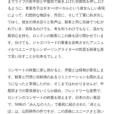
までライブの前半部と中盤部で築き上げた雰囲気を押し上げ
るように、青葉市子はギター/ボーカルという彼女らしい表現
によって、幻想的な物語を、丹念に、そして丁重に紡ぎ出し
てゆく。彼女の弾き語りと歌声は、観客と同じ目線でつむが
れていき、気取るわけでも、奇を衒うわけでもなく、温かな
親切心を持ち、ロンドンの観客にこの曲を語り聞かせていま
す。分けても、ジャズバラードの要素を反映させたアンニュ
イかつユニークなシンガーソングライターの性質を顕著な形
で見い出すことが出来るでしょう。
コンサートの終盤に差し掛かると、序盤とは様相が変化しま
す。観客と円滑に信頼感のあるコミニケーションを図れるよ
うになったと実感したのか、そこまではわかりませんが、中
盤部までの緊張感をいくらか緩め、フレンドリーな姿勢で、
ロンドンのコンサートの終盤を迎えます。日本の古い童謡
で、NHKの『みんなのうた』で最初に紹介された「赤とん
ぼ」は、山田耕筰の作ですが、この原曲にユニークさと淡い