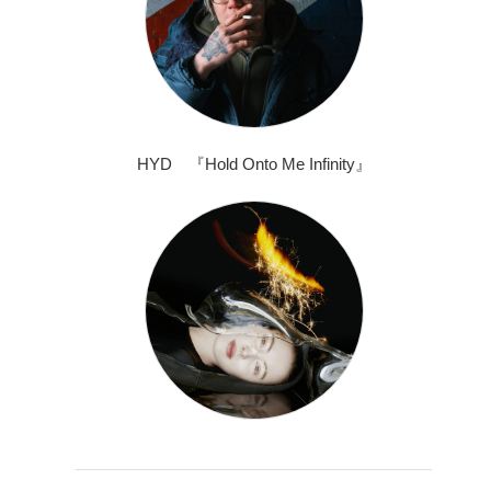
HYD 『Hold Onto Me Infinity』