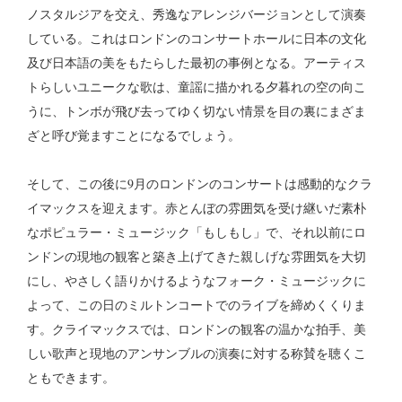
ノスタルジアを交え、秀逸なアレンジバージョンとして演奏
している。これはロンドンのコンサートホールに日本の文化
及び日本語の美をもたらした最初の事例となる。アーティス
トらしいユニークな歌は、童謡に描かれる夕暮れの空の向こ
うに、トンボが飛び去ってゆく切ない情景を目の裏にまざま
ざと呼び覚ますことになるでしょう。
そして、この後に9月のロンドンのコンサートは感動的なクラ
イマックスを迎えます。赤とんぼの雰囲気を受け継いだ素朴
なポピュラー・ミュージック「もしもし」で、それ以前にロ
ンドンの現地の観客と築き上げてきた親しげな雰囲気を大切
にし、やさしく語りかけるようなフォーク・ミュージックに
よって、この日のミルトンコートでのライブを締めくくりま
す。クライマックスでは、ロンドンの観客の温かな拍手、美
しい歌声と現地のアンサンブルの演奏に対する称賛を聴くこ
ともできます。