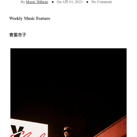
By
Music Tribune
On
4月 01, 2023
No Comment
Weekly Music Feature
青葉市子