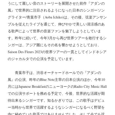
うにして麗しい音のストーリーを展開させた前作『アダンの
風』で世界的に注目されるようになった日本のシンガーソン
グライター/青葉市子（Aoba Ichiko)は、その後、弦楽アンサン
ブルを従えたライブを通じて、伸びやかで美しい清涼感のあ
る歌声によって世界の音楽ファンを魅了しようとしていま
す。昨年に続いて、今年3月から再び世界ツアーを敢行するシ
ンガーは、アジア圏にもその名を響かせようとしており、
Saison Des Fleurs 2023の世界ツアーの一貫としてインドネシア
のジャカルタでの公演を予定しています。
青葉市子は、渋谷オーチャードホールでの『アダンの
風』の公演、昨年のBlue Note主宰の日本公演のほか、今年10
月にはJapanese BreakfastのニューヨークのRadio City Music Hall
での公演サポートを務める予定で、今後、世界的な活躍が期
待出来るシンガーです。知るかぎりでは、この歌手はデビュ
ー当時から世界で活躍するようなシンガーになるべく野望を
内に秘めていた歌手ではありませんでした。そして今でも弦