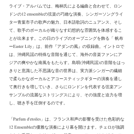
ライブ・アルバムでは、梅林氏による編曲と合わせて、ロン
ドンの12 emsembleの弦楽の巧緻な演奏、シンガーソングライ
ター青葉市子の歌声の魅力、日本語歌詞のニュアンス、そし
て、歌手のボーカルが織りなす幻想的な雰囲気を体感するこ
とが出来ます。この日のライブのオープニングを飾る「 帆布
ーEaster Lily」は、前作『アダンの風』の収録曲。イントロで
は、沖縄民謡の特殊な音階を通じて、海外の音楽ファンにア
ジアの爽やかな南風をもたらす。島唄(沖縄民謡)の音階をはっ
きりと意識した不思議な音の世界は、実力派シンガーの繊細
で柔らかなボーカルとアコースティックギターの演奏を通し
て奥行きを増していき、さらにロンドンを代表する弦楽アン
サンブルの流麗なストリングスにより、その強度と迫力を増
し、聴き手を圧倒するのです。
「Parfum d'etoiles」は、フランス和声の影響を受けた色彩的な
12 Emsembleの優雅な演奏により幕を開けます。チェロが強調