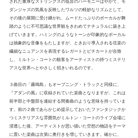
された重厚なストリングスの低音のハーモニーはやがて、モ
ダンジャズの気風を反映したワルツの軽妙なリズムとして、
その後の展開に受け継がれ、ムードたっぷりのボーカルが舞
踏のように不可思議な世界観をきわめてナチュラルに築き上
げていきます。ハミングのようなトーンが印象的なボーカル
は抽象的な音像をもたしますが、ときおり導入される弦楽の
繊細なニュアンスを表現するレガートとピチカートが合致
し、ミルトン・コートの観客をアーティストの持つミステリ
アスな世界へとやさしく招きいれるのです。
３曲目の「霧鳴島」もオープニング・トラックと同様に、
『アダンの風』に収録されていた楽曲となりますが、これは
前半部と中盤部を連結する間奏曲のような意味を持っていま
す。前の２曲であらかじめ提示しておいたファンタジックか
つミステリアスな雰囲気がミルトン・コートのライブ会場に
浸透した後、アーティストが思い描いた空想の物語をテーマ
に置いた楽曲は次第に奥行きを増していきます。確かに、