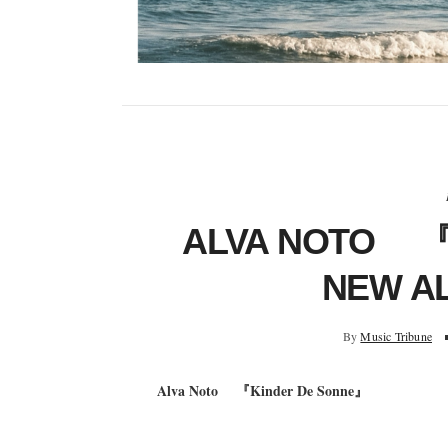
ALVA NOTO 『
NEW A
By
Music Tribune
Alva Noto 『Kinder De Sonne』