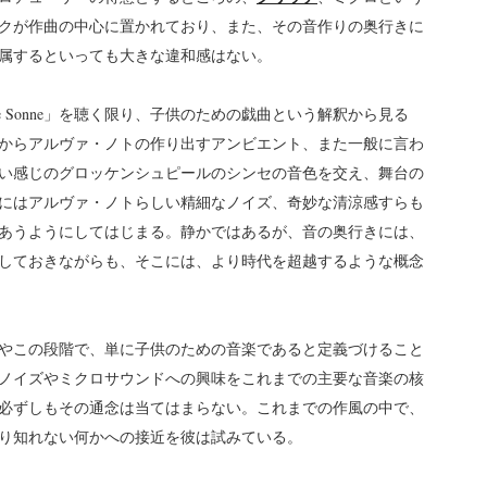
クが作曲の中心に置かれており、また、その音作りの奥行きに
属するといっても大きな違和感はない。
De Sonne」を聴く限り、子供のための戯曲という解釈から見る
からアルヴァ・ノトの作り出すアンビエント、また一般に言わ
い感じのグロッケンシュピールのシンセの音色を交え、舞台の
にはアルヴァ・ノトらしい精細なノイズ、奇妙な清涼感すらも
あうようにしてはじまる。静かではあるが、音の奥行きには、
しておきながらも、そこには、より時代を超越するような概念
、もはやこの段階で、単に子供のための音楽であると定義づけること
ノイズやミクロサウンドへの興味をこれまでの主要な音楽の核
必ずしもその通念は当てはまらない。これまでの作風の中で、
り知れない何かへの接近を彼は試みている。