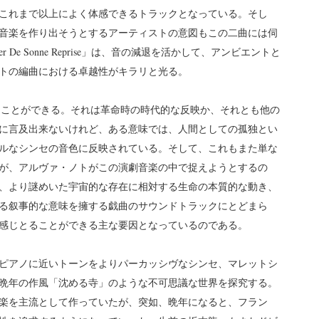
これまで以上によく体感できるトラックとなっている。そし
音楽を作り出そうとするアーティストの意図もこの二曲には伺
De Sonne Reprise」は、音の減退を活かして、アンビエントと
トの編曲における卓越性がキラリと光る。
取ることができる。それは革命時の時代的な反映か、それとも他の
に言及出来ないけれど、ある意味では、人間としての孤独とい
ルなシンセの音色に反映されている。そして、これもまた単な
が、アルヴァ・ノトがこの演劇音楽の中で捉えようとするの
、より謎めいた宇宙的な存在に相対する生命の本質的な動き、
る叙事的な意味を擁する戯曲のサウンドトラックにとどまら
を感じとることができる主な要因となっているのである。
e」では、原曲のピアノに近いトーンをよりパーカッシヴなシンセ、マレットシ
晩年の作風「沈める寺」のような不可思議な世界を探究する。
楽を主流として作っていたが、突如、晩年になると、フラン