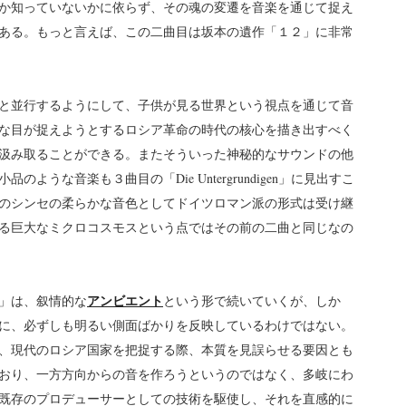
か知っていないかに依らず、その魂の変遷を音楽を通じて捉え
ある。もっと言えば、この二曲目は坂本の遺作「１２」に非常
と並行するようにして、子供が見る世界という視点を通じて音
な目が捉えようとするロシア革命の時代の核心を描き出すべく
汲み取ることができる。またそういった神秘的なサウンドの他
うな音楽も３曲目の「Die Untergrundigen」に見出すこ
のシンセの柔らかな音色としてドイツロマン派の形式は受け継
る巨大なミクロコスモスという点ではその前の二曲と同じなの
アンビエント
heit」は、叙情的な
という形で続いていくが、しか
に、必ずしも明るい側面ばかりを反映しているわけではない。
、現代のロシア国家を把捉する際、本質を見誤らせる要因とも
おり、一方方向からの音を作ろうというのではなく、多岐にわ
既存のプロデューサーとしての技術を駆使し、それを直感的に