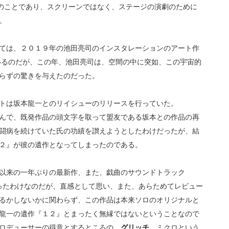
以来のことであり、スクリーンではなく、ステージの演劇のために
。
ては、２０１９年の池田亮司のインスタレーションのアート作
いるのだが、この年、池田亮司は、空間の中に突如、この宇宙的
らずの驚きを与えたのだった。
トは坂本龍一とのリイシューのリリースを行っていた。
クに因んで、既発作品の頭文字を取って盟友である坂本との作品の再
闘病を続けていた氏の功績を讃えようとしたわけだったが、結
２』が彼の遺作となってしまったのである。
以来の一年ぶりの最新作、また、戯曲のサウンドトラック
る運びとなったわけなのだが、直感として思い、また、あらためてレビュー
るかしないかに関わらず、この作品は本来ソロのオリジナルと
龍一の遺作『１２』とまったく無縁ではないということなので
グリッチ
ロデューサーの得意とするところの、
、ミクロという