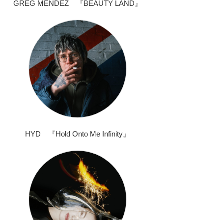
GREG MENDEZ 『BEAUTY LAND』
HYD 『Hold Onto Me Infinity』