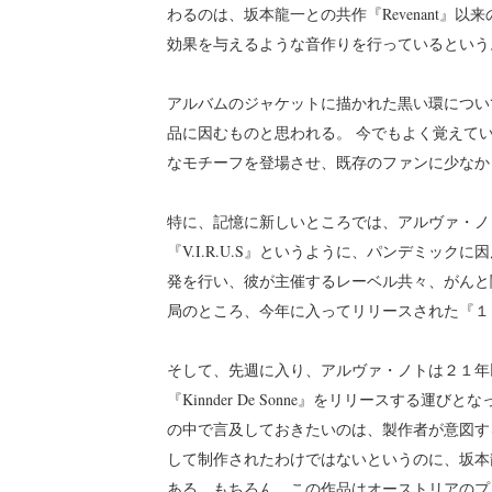
わるのは、坂本龍一との共作『Revenant』
効果を与えるような音作りを行っているという
アルバムのジャケットに描かれた黒い環につい
品に因むものと思われる。 今でもよく覚えて
なモチーフを登場させ、既存のファンに少なか
特に、記憶に新しいところでは、アルヴァ・ノ
『V.I.R.U.S』というように、パンデミッ
発を行い、彼が主催するレーベル共々、がんと
局のところ、今年に入ってリリースされた『１
そして、先週に入り、アルヴァ・ノトは２１年
『Kinnder De Sonne』をリリースす
の中で言及しておきたいのは、製作者が意図す
して制作されたわけではないというのに、坂本
ある。もちろん、この作品はオーストリアのプ