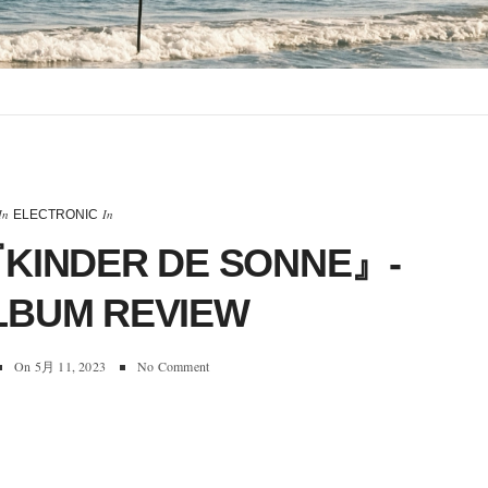
In
In
ELECTRONIC
KINDER DE SONNE』-
LBUM REVIEW
On
5月 11, 2023
No Comment