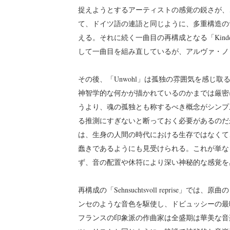
捉えようとするアーティストの感覚の鋭さが、
て、ドイツ語の連語と同じように、多重構造の
える。それに続く一曲目の再構成となる「Kinder 
して一曲目を組み直しているが、アルヴァ・ノ
その後、「Unwohl」は孤独の雰囲気を感じ
神智学的な何かが描かれているのかまでは厳密
うより、魂の孤独とも称するべき概念がシンプ
る推測にすぎないと断っておく必要があるのだ
は、生身の人間の時代における生存ではなくて
蠢きであるようにも見受けられる。これが単な
ず、音の配置や休符により深い神秘的な感覚
再構成の「Sehnsuchtsvoll repris
ンセのような音色を駆使し、ドビュッシーの最
フランスの印象派の作曲家は全盛期は華美な音