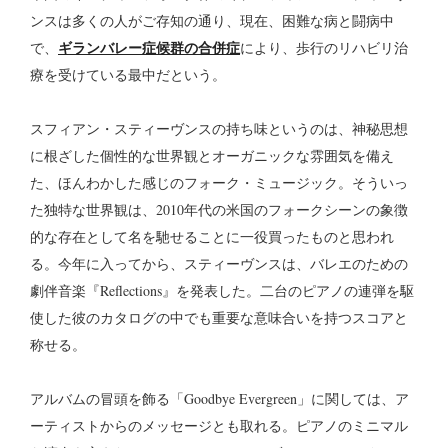
ンスは多くの人がご存知の通り、現在、困難な病と闘病中
ギランバレー症候群の合併症
で、
により、歩行のリハビリ治
療を受けている最中だという。
スフィアン・スティーヴンスの持ち味というのは、神秘思想
に根ざした個性的な世界観とオーガニックな雰囲気を備え
た、ほんわかした感じのフォーク・ミュージック。そういっ
た独特な世界観は、2010年代の米国のフォークシーンの象徴
的な存在として名を馳せることに一役買ったものと思われ
る。今年に入ってから、スティーヴンスは、バレエのための
劇伴音楽『Reflections』を発表した。二台のピアノの連弾を駆
使した彼のカタログの中でも重要な意味合いを持つスコアと
称せる。
アルバムの冒頭を飾る「Goodbye Evergreen」に関しては、ア
ーティストからのメッセージとも取れる。ピアノのミニマル