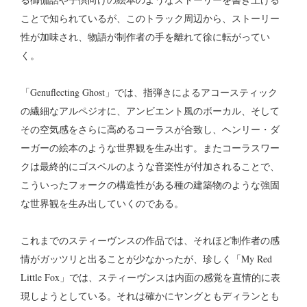
ことで知られているが、このトラック周辺から、ストーリー
性が加味され、物語が制作者の手を離れて徐に転がってい
く。
「Genuflecting Ghost」では、指弾きによるアコースティック
の繊細なアルペジオに、アンビエント風のボーカル、そして
その空気感をさらに高めるコーラスが合致し、ヘンリー・ダ
ーガーの絵本のような世界観を生み出す。またコーラスワー
クは最終的にゴスペルのような音楽性が付加されることで、
こういったフォークの構造性がある種の建築物のような強固
な世界観を生み出していくのである。
これまでのスティーヴンスの作品では、それほど制作者の感
情がガッツリと出ることが少なかったが、珍しく「My Red
Little Fox」では、スティーヴンスは内面の感覚を直情的に表
現しようとしている。それは確かにヤングともディランとも