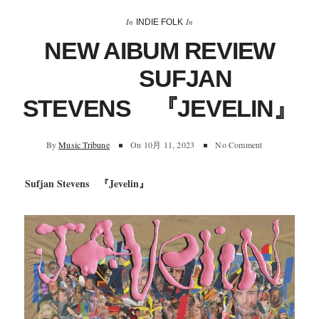
In
In
INDIE FOLK
NEW AIBUM REVIEW
SUFJAN
STEVENS 『JEVELIN』
By
Music Tribune
On
10月 11, 2023
No Comment
Sufjan Stevens 『Jevelin』