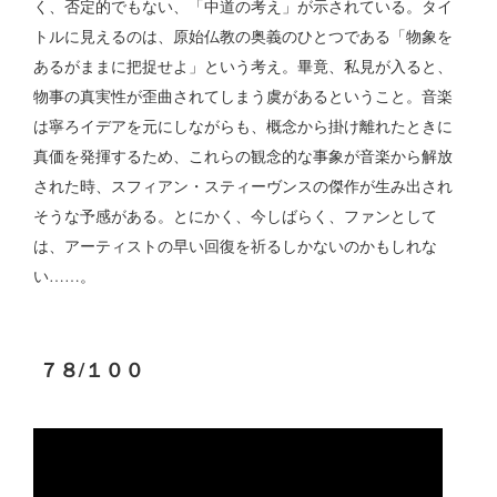
く、否定的でもない、「中道の考え」が示されている。タイ
トルに見えるのは、原始仏教の奥義のひとつである「物象を
あるがままに把捉せよ」という考え。畢竟、私見が入ると、
物事の真実性が歪曲されてしまう虞があるということ。音楽
は寧ろイデアを元にしながらも、概念から掛け離れたときに
真価を発揮するため、これらの観念的な事象が音楽から解放
された時、スフィアン・スティーヴンスの傑作が生み出され
そうな予感がある。とにかく、今しばらく、ファンとして
は、アーティストの早い回復を祈るしかないのかもしれな
い……。
７８
/１００