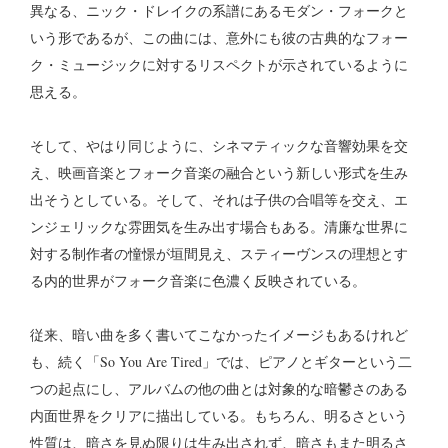
異なる、ニック・ドレイクの系譜にあるモダン・フォークと
いう形であるが、この曲には、意外にも彼の古典的なフォー
ク・ミュージックに対するリスペクトが示されているように
思える。
そして、やはり同じように、シネマティックな音響効果を交
え、映画音楽とフォーク音楽の融合という新しい形式を生み
出そうとしている。そして、それは子供の合唱等を交え、エ
ンジェリックな雰囲気を生み出す場合もある。清廉な世界に
対する制作者の憧憬が垣間見え、スティーヴンスの理想とす
る内的世界がフォーク音楽に色濃く反映されている。
従来、暗い曲を多く書いてこなかったイメージもあるけれど
も、続く「So You Are Tired」では、ピアノとギターという二
つの起点にし、アルバムの他の曲とは対象的な暗鬱さのある
内面世界をクリアに描出している。もちろん、明るさという
性質は、暗さを見ぬ限りは生み出されず、暗さもまた明るさ