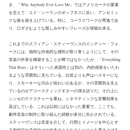
き、「Why Anybody Ever Love Me」ではアメリカーナの要素
を交えて、エド・シーランのポップネスに近い、アンセミッ
クな曲を築き上げている。特に、コーラスワークが秀逸であ
り、口ずさむような親しみやすいフレーズが堪能出来る。
これまでのスフィアン・スティーヴンスのインディー・フォ
ークには、独特な内省的な感性が取り巻くようにして、その
音楽の外形を構築することが稀ではなかったが、「Everything
That Rises」はそういった表面性とは別の、内的感覚をいたわ
るような雰囲気に充ちている。以前よりも声はハスキーにな
り、スモーキーな渋みと味わいがあるが、その雰囲気を支え
ているのがアコースティックギターの弾き語りだ。その上に
シンセのテクスチャーを重ね、シネマティックな音響効果を
及ぼしている。これは以前にはなかった要素で、ここでも、
劇伴音楽の制作に取り組んだ経験が多分に生かされている。
スティーヴンスは音楽を介して、行間とイメージを中心とす
る御伽話や子供向けの絵本のようなストーリーを書き上げる