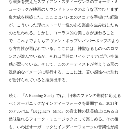
な演奏を交えたスフィアン・スティーヴンスのフォーク・ミ
ュージックが映画のサウンドトラックのような形でひとまず
集大成を構築した。ここにはバレエのスコアを手掛けた経験
が、こういった形のストーリー性のある楽曲を生み出したも
のと思われる。しかし、コーラス的な美しさが加わること
で、これまでよりもアヴァン・ポップ/ハイパーポップのよう
な方向性が選ばれている。ここには、神聖なるものへのロマ
ンスが滲んでいるが、それは同時にサイケデリアに近い空気
感が漂っている。そして、このアーティストが考えうる形の
祝祭的なイメージに移行する。ここには、若い感性への別れ
が告げられていると推測出来る。
続く、「A Running Start」では、旧来のファンの期待に応える
べくオーガニックなインディーフォークを展開する。2021年
のアルバム『Begginer's Mind』の音楽性の延長線上にある自
然味溢れるフォーク・ミュージックとして楽しめる。その後
も、いわばオーガニックなインディーフォークの音楽性が続