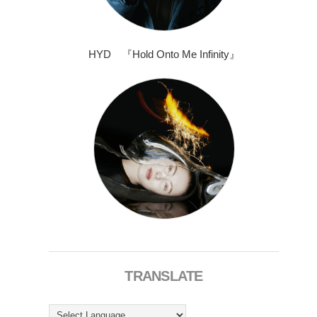
HYD 『Hold Onto Me Infinity』
TRANSLATE