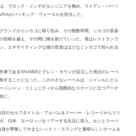
は、ブロック・メンデがエンジニアを務め、ライアン・パーソ
INAがバッキング・ヴォーカルを担当した。
グランドからシカゴに移り住み、その後数年間、シカゴの音楽
の垣根を越え、その間に橋を架けていった。昼はレストランで
ン。エキサイティングな彼の音楽はほどなくシカゴで知られる
作者であるNNAMDÏとグレン・カランが設立した地元のレーベ
加することになった。この小さなレーベルは、ジャンルにとら
ージシャン・コミュニティから国際的なステージに立つアーテ
名に。
枚目のセルフタイトル・アルバムをスーパー・レコードからリリ
ダ、日本、ヨーロッパをツアーする生活に突入。センとスーパ
自身が尊敬してやまないシティ・スラングと素晴らしいチームを