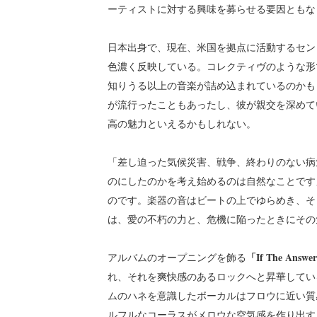
ーティストに対する興味を募らせる要因ともな
日本出身で、現在、米国を拠点に活動するセン
色濃く反映している。コレクティヴのような形
知りうる以上の音楽が詰め込まれているのかも
が流行ったこともあったし、彼が親交を深めて
高の魅力といえるかもしれない。
「差し迫った気候災害、戦争、終わりのない病
のにしたのかを考え始めるのは自然なことです
のです。楽器の音はビートの上でゆらめき、そ
は、愛の不朽の力と、危機に陥ったときにその
「If The Answer
アルバムのオープニングを飾る
れ、それを爽快感のあるロックへと昇華してい
ムのハネを意識したボーカルはフロウに近い質
ルフルなコーラスがメロウな空気感を作り出す