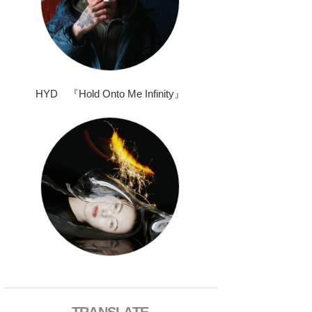
HYD 『Hold Onto Me Infinity』
TRANSLATE