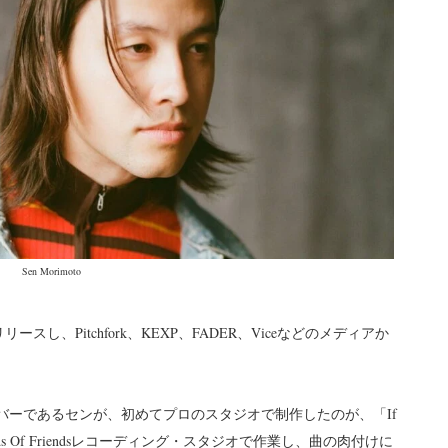
Sen Morimoto
し、Pitchfork、KEXP、FADER、Viceなどのメディアか
バーであるセンが、初めてプロのスタジオで制作したのが、「If
のFriends Of Friendsレコーディング・スタジオで作業し、曲の肉付けに