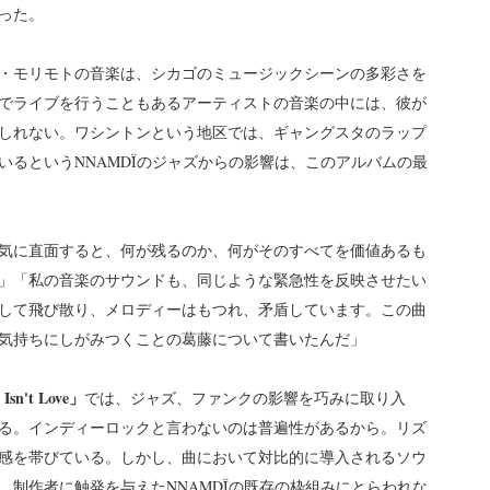
った。
・モリモトの音楽は、シカゴのミュージックシーンの多彩さを
でライブを行うこともあるアーティストの音楽の中には、彼が
しれない。ワシントンという地区では、ギャングスタのラップ
いるというNNAMDÏのジャズからの影響は、このアルバムの最
気に直面すると、何が残るのか、何がそのすべてを価値あるも
」「私の音楽のサウンドも、同じような緊急性を反映させたい
して飛び散り、メロディーはもつれ、矛盾しています。この曲
気持ちにしがみつくことの葛藤について書いたんだ」
 Isn't Love」
では、ジャズ、ファンクの影響を巧みに取り入
る。インディーロックと言わないのは普遍性があるから。リズ
感を帯びている。しかし、曲において対比的に導入されるソウ
。制作者に触発を与えたNNAMDÏの既存の枠組みにとらわれな