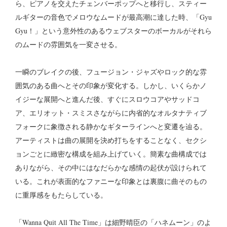
ら、ピアノを交えたチェンバーポップへと移行し、スティー
ルギターの音色でメロウなムードが最高潮に達した時、「Gyu
Gyu！」という意外性のあるウェブスターのボーカルがそれら
のムードの雰囲気を一変させる。
一瞬のブレイクの後、フュージョン・ジャズやロック的な雰
囲気のある曲へとその印象が変化する。しかし、いくらかノ
イジーな展開へと進んだ後、すぐにスロウコアやサッドコ
ア、エリオット・スミスさながらに内省的なオルタナティブ
フォークに象徴される静かなギターラインへと変遷を辿る。
アーティストは曲の展開を決め打ちをすることなく、セクシ
ョンごとに緻密な構成を組み上げていく。簡素な曲構成では
ありながら、その中にはなだらかな感情の起伏が設けられて
いる。これが表面的なファニーな印象とは裏腹に曲そのもの
に重厚感をもたらしている。
「Wanna Quit All The Time」は細野晴臣の「ハネムーン」のよ