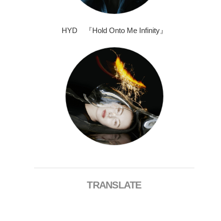
HYD 『Hold Onto Me Infinity』
TRANSLATE