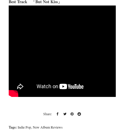
Best Track 「But Not Kiss」
Tags:
Indie Pop
,
New Album Reviews