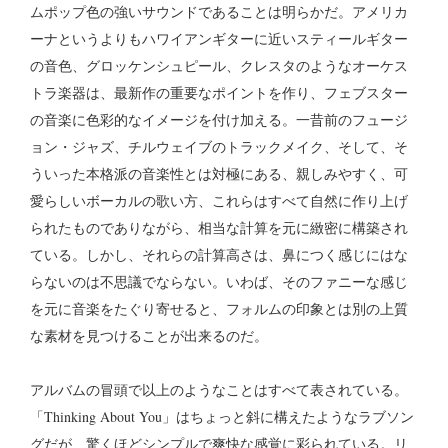
ムポップ色の強いサウンドであることは明らかだ。アメリカ
ーナというよりもハワイアンギターに近いスティールギター
の音色、グロッケンシュピール、クレスタのようなオーケス
トラ楽器は、最新作の重要なポイントを作り、フェブスター
の音楽に色彩的なイメージを付け加える。一昔前のフュージ
ョン・ジャズ、チルウェイブのトラックメイク、そして、そ
ういった本格派の音楽性とは対極にある、親しみやすく、可
愛らしいボーカルの歌い方、これらはすべて自然に作り上げ
られたものでありながら、相当な計算を元に緻密に構築され
ている。しかし、それらの計算高さは、鼻につく感じにはな
らないのは不思議でならない。いわば、そのファニーな感じ
を元に音楽をたぐり寄せると、フォルムの印象とは別の上質
な素材を見つけることが出来るのだ。
アルバムの冒頭で以上のようなことはすべて表されている。
「Thinking About You」はちょっと斜に構えたようなラブソン
グだが、驚くほどシンプルで爽快な感覚に彩られている。リ