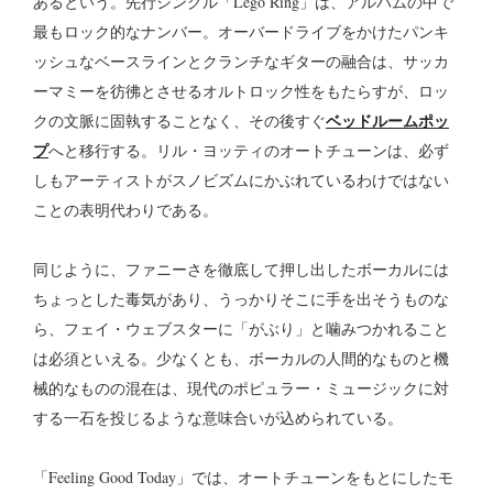
あるという。先行シングル「Lego Ring」は、アルバムの中で
最もロック的なナンバー。オーバードライブをかけたパンキ
ッシュなベースラインとクランチなギターの融合は、サッカ
ーマミーを彷彿とさせるオルトロック性をもたらすが、ロッ
ベッドルームポッ
クの文脈に固執することなく、その後すぐ
プ
へと移行する。リル・ヨッティのオートチューンは、必ず
しもアーティストがスノビズムにかぶれているわけではない
ことの表明代わりである。
同じように、ファニーさを徹底して押し出したボーカルには
ちょっとした毒気があり、うっかりそこに手を出そうものな
ら、フェイ・ウェブスターに「がぶり」と噛みつかれること
は必須といえる。少なくとも、ボーカルの人間的なものと機
械的なものの混在は、現代のポピュラー・ミュージックに対
する一石を投じるような意味合いが込められている。
「Feeling Good Today」では、オートチューンをもとにしたモ