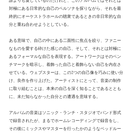
誰よりも愛しているのだけれど、このアルバムではそれとは
対極にある日常的な自己のペルソナを探りながら、それを最
終的にオーケストラホールの聴衆であるときの非日常的な自
分と重ね合わせようとしている。
ある意味で、自己の中にある二面性に焦点を絞り、ファニー
なものを愛する砕けた感じの自己、そして、それとは対極に
あるフォーマルな自己を表現する。アートワークはそのベン
チマークを暗示し、着飾った自己と着飾らない自己を内在さ
せている。ウェブスターは、この2つの自己像を巧みに使い分
け、良作を作り上げた。アーティストにとって、音楽の制作
に取り組むことは、本来の自己を深く知ることであるととも
に、未だ知らなかった自分との遭遇を意味する。
アルバムの音楽はソニック・ランチ・スタジオでバンド形式
で録音されたが、まるでホームレコーディングで録音をし、
その後にミックスやマスターを行ったかのようなベッドルー