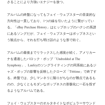
さることにより力強いエナジーを放つ。
アルバムの終盤になってもフェイ・ウェブスターの音楽的な
方向性は一貫しており、1つの線を引いたように繋がってい
る。「eBay Purchase History」はヒップホップのハナシの系譜
にあるソングだが、フェイ・ウェブスターはポップネスとい
う観点から、それを打ち明け話のような形で紡ぐ。
アルバムの最後までリラックスした感覚が続く。アメリカー
ナを通過したバロック・ポップ「Undredded at The
Symphony」、Laufeyのソングライティングの同系統にあるジ
ャズ・ポップの影響を反映したクローズ「Tttttime」で終了す
る。終盤では、少しマンネリに陥りがちなのが難点であるも
のの、少なくともモダンなポップネスの形骸化に一石を投ず
るようなアルバムである。
フェイ・ウェブスターのオルタネイトなポピュラーサウンド