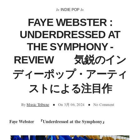
In
In
INDIE POP
FAYE WEBSTER :
UNDERDRESSED AT
THE SYMPHONY ‐
REVIEW 気鋭のイン
ディーポップ・アーティ
ストによる注目作
By
Music Tribune
On
3月 06, 2024
No Comment
Faye Webster 『Underdressed at the Symphony』