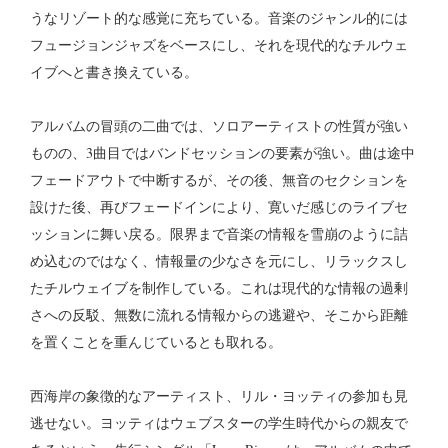
うなリゾート的な感覚に充ちている。音楽のジャンル的には
フュージョンジャズをベースにし、それを現代的なチルウェ
イブへと書き換えている。
アルバムの冒頭の二曲では、ソロアーティストの性質が強い
ものの、3曲目ではバンドセッションの要素が強い。曲は途中
フェードアウトで中断するが、その後、無音のセクションを
設けた後、再びフェードインにより、寛いだ感じのライブセ
ッションに舞い戻る。限界まで音楽の情報を雪崩のように詰
め込むのではなく、情報量の少なさを元にし、リラックスし
たチルウェイブを制作している。これは現代的な情報の過剰
さへの反駁、無数に流れる情報からの逃避や、そこから距離
を置くことを重んじているとも取れる。
西海岸の象徴的なアーティスト、リル・ヨッティの参加も見
逃せない。ヨッティはウェブスターの学生時代からの親友で