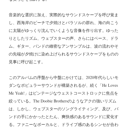
音楽的な選択に加え、実際的なサウンドスケープを呼び覚ま
し、西海岸のビーチで夕焼けとパラソルの群れ、海の向こう
に太陽がゆっくり沈んでいくような音像を作り出す。ゆった
りとしたリズム、ウェブスターの声、さらにはベース、ドラ
ム、ギター、バンドの緻密なアンサンブルは、波の流れやそ
の先端が夕焼けに染め上げられるサウンドスケープをものの
見事に呼び起こす。
このアルバムの序盤から中盤にかけては、2020年代らしいモ
ダンなポピュラーサウンドが構築されるが、続く「He Loves
Me Yeah!」はビンテージなウェストコーストロックに焦点を
絞っている。The Doobie Brothersのようなアクの強いリズム
は、しかし、ウェブスターのソングライティング、及び、バ
ンドの手にかかったとたん、爽快感のあるサウンドに変化す
る。ファニーなボーカルと、ドライブ感のあるシンセが合わ