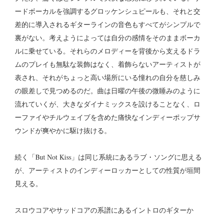
ードボーカルを強調するグロッケンシュピールも、それと交
差的に導入されるギターラインの音色もすべてがシンプルで
裏がない。考えようによっては自分の感情をそのままボーカ
ルに乗せている。それらのメロディーを背後から支えるドラ
ムのプレイも無駄な装飾はなく、着飾らないアーティストが
表され、それがちょっと高い場所にいる憧れの自分を慈しみ
の眼差しで見つめるのだ。曲は日曜の午後の微睡みのように
流れていくが、大きなダイナミックスを設けることなく、ロ
ーファイやチルウェイブを含めた痛快なインディーポップサ
ウンドが爽やかに駆け抜ける。
続く「But Not Kiss」は同じ系統にあるラブ・ソングに思える
が、アーティストのインディーロッカーとしての性質が垣間
見える。
スロウコアやサッドコアの系譜にあるイントロのギターか