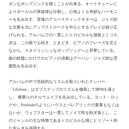
ダンなポップソングを聴くことが出来る。オートチューンに
よりボーカルの単旋律は分裂し、心地よくも奇妙なハーモニ
ーを生み出す。背後のアコースティックギターは、ジャズ的
な文脈を元にアップストロークを中心とするプレイが繰り広
げられる。アルバムでの一貫したトロピカルな感覚とくつろ
ぎは、この曲でも続き、ときどき、ピアノのフレーズを交え
ながら、スタイリッシュなポップソングへと昇華している。
曲の終盤にかけてのピアノの演奏はアーバン・ジャズ的な雰
囲気を生み出す。
アルバムの中で先鋭的なリズムを取りいれたナンバー、
「Lifetime」はダブステップのリズムを徹底してBPMを落と
し、 横乗りのチルウェイブを生み出している。ヨット・ロッ
クや、Poolsideのようにハウスとバレアリックの要素もなくは
ないが、ウェブスターは一貫してノイズ性を削ぎ落とし、こ
のジャンルの主な特徴であるトロピカルな感じとリゾート的
な安らぎを強調する。