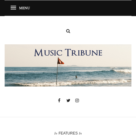
In
In
FEATURES