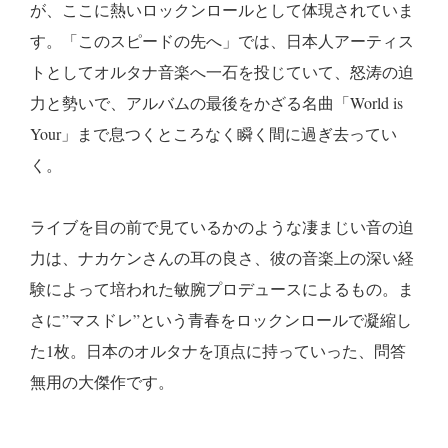
が、ここに熱いロックンロールとして体現されていま
す。「このスピードの先へ」では、日本人アーティス
トとしてオルタナ音楽へ一石を投じていて、怒涛の迫
力と勢いで、アルバムの最後をかざる名曲「World is
Your」まで息つくところなく瞬く間に過ぎ去ってい
く。
ライブを目の前で見ているかのような凄まじい音の迫
力は、ナカケンさんの耳の良さ、彼の音楽上の深い経
験によって培われた敏腕プロデュースによるもの。ま
さに”マスドレ”という青春をロックンロールで凝縮し
た1枚。日本のオルタナを頂点に持っていった、問答
無用の大傑作です。