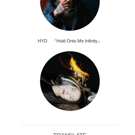
HYD 『Hold Onto Me Infinity』