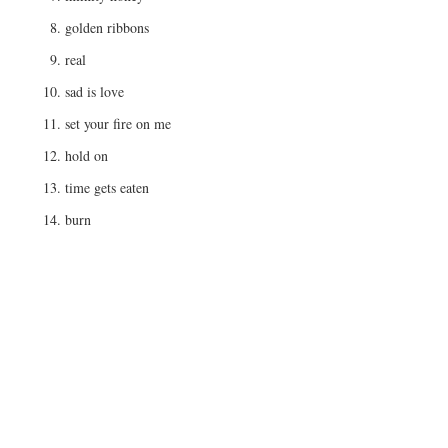
golden ribbons
real
sad is love
set your fire on me
hold on
time gets eaten
burn