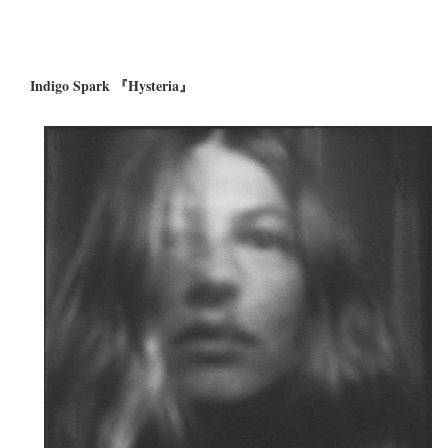
Indigo Spark 『Hysteria』