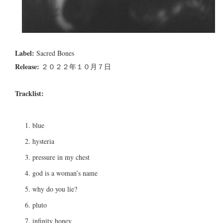
Label:
Sacred Bones
Release:
２０２２年１０月７日
Tracklist:
blue
hysteria
pressure in my chest
god is a woman’s name
why do you lie?
pluto
infinity honey