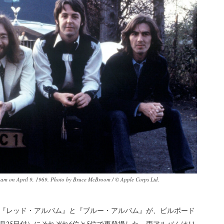
nham on April 9, 1969. Photo by Bruce McBroom / © Apple Corps Ltd.
『レッド・アルバム』と『ブルー・アルバム』が、ビルボード
月25日付）にそれぞれ6位と5位で再登場した。両アルバムは11