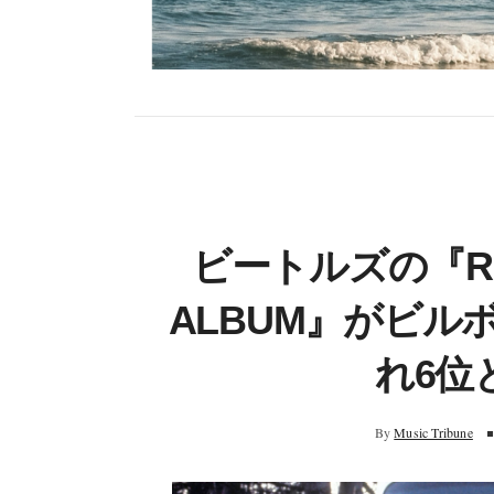
ビートルズの『RE
ALBUM』がビ
れ6位
By
Music Tribune