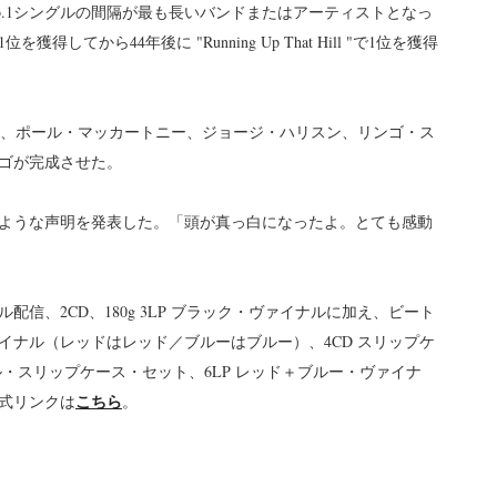
はNo.1シングルの間隔が最も長いバンドまたはアーティストとなっ
で1位を獲得してから44年後に "Running Up That Hill "で1位を獲得
書き、歌い、ポール・マッカートニー、ジョージ・ハリスン、リンゴ・ス
ンゴが完成させた。
ような声明を発表した。「頭が真っ白になったよ。とても感動
信、2CD、180g 3LP ブラック・ヴァイナルに加え、ビート
ァイナル（レッドはレッド／ブルーはブルー）、4CD スリップケ
ナル・スリップケース・セット、6LP レッド＋ブルー・ヴァイナ
こちら
式リンクは
。