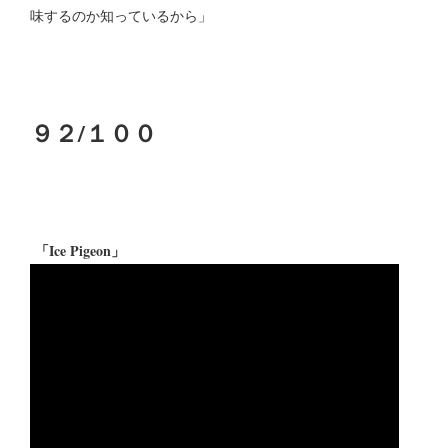
味するのか知っているから」
９２/１００
「Ice Pigeon」