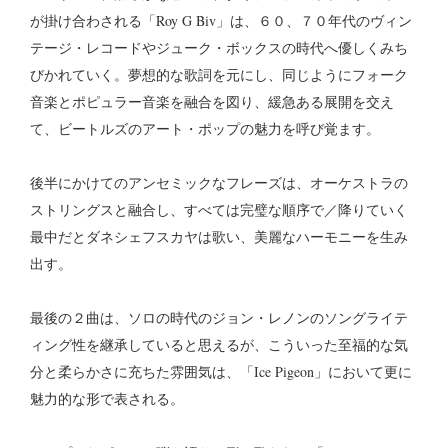
が掛け合わされる「Roy G Biv」は、６０、７０年代のヴィン
テージ・レコードやジューク・ボックスの時代へ優しくみち
びかれていく。夢想的な歌詞を元にし、同じようにフォーク
音楽とポピュラー音楽を融合を図り、緩急ある展開を交え
て、ビートルズのアート・ポップの魅力を呼び覚ます。
後半にかけてのアンセミックなフレーズは、オーケストラの
ストリングスと融合し、すべては完璧な順序で／降りていく
最中だとダネシェフスカヤは歌い、美麗なハーモニーを生み
出す。
最後の２曲は、ソロの時代のジョン・レノンのソングライテ
ィング性を継承していると思えるが、こういった至福的な気
分と柔らかさに充ちた雰囲気は、「Ice Pigeon」において更に
魅力的な形で表される。