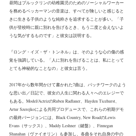
昼間はブルックリンの幼稚園児のためのソーシャルワーカー
を務めるベッカーマンの音楽は、すべてが険しいと感じると
きに生きる子供のような純粋さを追求することが多い。「子
供が登校時に親に別れを告げるとき、もう二度と会えないよ
うな気がするものです」と彼女は説明する。
『ロング・イズ・ザ・トンネル』は、そのような心の傷の感
覚を強調している。「人に別れを告げることは、私にとって
とても神秘的なことなの」と彼女は言う。
2017年から数年間かけて書かれた7曲は、パッチワークのよう
な思い出／日記で、彼女の人生に関わる人々へのエレジーで
もある。Model/ActrizのRuben Radlauer、Hayden Ticehurst、
Artur Szerejkoによる共同プロデュースで、これらの初期デモ
の最終バージョンには、Black Country, New RoadのLewis
Evans（サックス）、Maddy Leshner（鍵盤）、Finnegan
Shanahan（ヴァイオリン）も参加し、各曲をそれ自身の中の