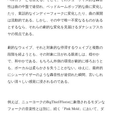
性は曲の中盤で途切れ、ベッドルームポップ的な曲に変化し
たり、童話的なインディーフォークに変化したり、曲の展開
は流動的である。しかし、その中で唯一不変なるものがある
とするなら、それらの劇的な変化を見届けるダナシェフスカ
ヤの視点である。
劇的なウェイブ、それと対象的な停滞するウェイブと複数の
段階を経ようとも、その対象に注がれる眼差しは、穏やか
で、和やかである。もちろん外側の環境が劇的に移ろおうと
も、ボーカルは柔らかさを失うことがない。ゆえに、最終的
にシューゲイザーのような轟音性が途切れた瞬間、言いしれ
ない清々しい感覚に浸されるのである。
例えば、ニューヨークのBigThief/Floristに象徴されるモダンな
フォークの音楽性とは別に、続く「Pink Mold」において、ダ