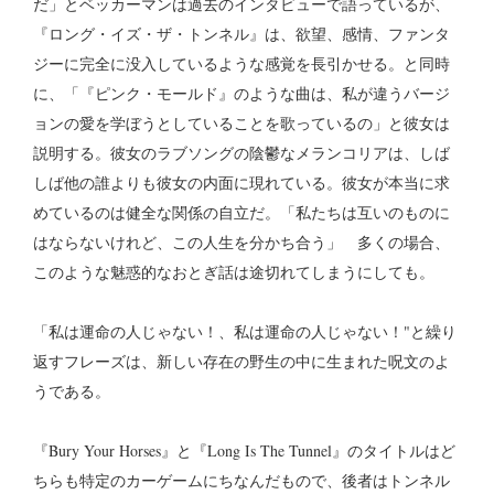
だ」とベッカーマンは過去のインタビューで語っているが、
『ロング・イズ・ザ・トンネル』は、欲望、感情、ファンタ
ジーに完全に没入しているような感覚を長引かせる。と同時
に、「『ピンク・モールド』のような曲は、私が違うバージ
ョンの愛を学ぼうとしていることを歌っているの」と彼女は
説明する。彼女のラブソングの陰鬱なメランコリアは、しば
しば他の誰よりも彼女の内面に現れている。彼女が本当に求
めているのは健全な関係の自立だ。「私たちは互いのものに
はならないけれど、この人生を分かち合う」 多くの場合、
このような魅惑的なおとぎ話は途切れてしまうにしても。
「私は運命の人じゃない！、私は運命の人じゃない！"と繰り
返すフレーズは、新しい存在の野生の中に生まれた呪文のよ
うである。
『Bury Your Horses』と『Long Is The Tunnel』のタイトルはど
ちらも特定のカーゲームにちなんだもので、後者はトンネル