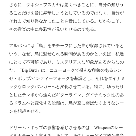
さらに、ダネシェフスカヤは驚くべきことに、自分の知りう
ることだけを音に昇華しようとしているのではなく、自分が
それまで知り得なかったことを音にしている。だからこそ、
その音楽の中に多彩性が見いだせるのである。
アルバムには「鳥」をモチーフにした曲が収録されていると
いう。なぜ、鳥に魅せられる瞬間があるのかといえば、私達
にとって不可解であり、ミステリアスな印象があるからなの
だ。「Big Bird」は、ニューヨークで盛んな印象のあるシン
セ・ポップ/インディーフォークを基調とし、それをダイナミ
ックなロックバンガーへと変化させている。特に、ゆったり
としたテンポから歪んだギターライン、ダイナミック性のあ
るドラムへと変化する段階は、鳥が空に羽ばたくようなシー
ンを想起させる。
ドリーム・ポップの影響を感じさせるのは、Winspearのレー
ベルカラーとも言える。そして、そのシューゲイズ的な轟音