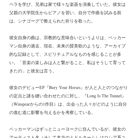
ペラを学び、兄弟は家で様々な楽器を演奏していた。彼女は
父親の大学院生からピアノを習い、自分で作曲を試みる前
は、シナゴーグで教えられた祈りを歌った。
彼女自身の曲は、宗教的な意味合いというよりは、ベッカー
マン自身の過去、現在、未来の賛美歌のような、アーカイブ
的な記録として、スピリチュアルなものを感じることが多
い。「音楽の楽しみは人と繋がること、私はそうして育って
きたの」と彼女は言う。
彼女のデビューEP『Bury Your Horses』が人と人とのつながり
の定点と謎を縫い合わせたのに対し、『Long Is The Tunnel』
（Winspearからの1作目）は、出会った人々がどのように自分
の進む道に影響を与えるかを考察している。
ベッカーマンはずっとニューヨークに住んでいるが、彼女の
アーティスト名（そして本当のミドルネーム）はロシア系ユ