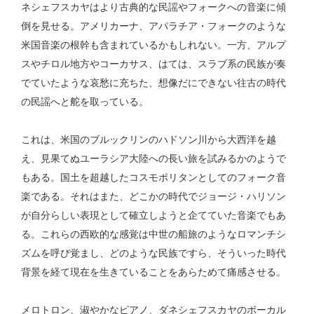
ネシェフスカヤはより古典的な民謡やフォークへの音楽に傾
倒を見せる。アメリカーナ、アパラチア・フォークのような
米国音楽の根幹も含まれているかもしれない。一方、アルプ
スやチロル地方やコーカサス、はては、スラブ系の民族が奏
でていたような哀愁に充ちた、想像だにできない往古の時代
の民謡へと舵を取っている。
これは、米国のブルックリンのハドソン川から大西洋を越
え、見果てぬユーラシア大陸への長い旅を試みるかのようで
もある。国土を超越したコスモポリタンとしてのフォーク音
楽である。それはまた、どこかの時代でジョージ・ハリソン
が自分らしい表現として確立しようと企てていた音楽でもあ
る。これらの西欧的な感覚は中世の船旅のようなロマンチシ
ズムを呼び覚まし、どのような民族ですら、そういった時代
背景を経て現在を生きていることをあらためて痛感させる。
メロトロン、淑やかなピアノ、ダネシェフスカヤのボーカル