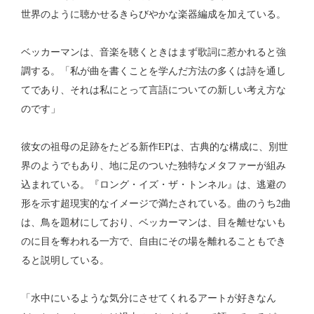
世界のように聴かせるきらびやかな楽器編成を加えている。
ベッカーマンは、音楽を聴くときはまず歌詞に惹かれると強
調する。「私が曲を書くことを学んだ方法の多くは詩を通し
てであり、それは私にとって言語についての新しい考え方な
のです」
彼女の祖母の足跡をたどる新作EPは、古典的な構成に、別世
界のようでもあり、地に足のついた独特なメタファーが組み
込まれている。『ロング・イズ・ザ・トンネル』は、逃避の
形を示す超現実的なイメージで満たされている。曲のうち2曲
は、鳥を題材にしており、ベッカーマンは、目を離せないも
のに目を奪われる一方で、自由にその場を離れることもでき
ると説明している。
「水中にいるような気分にさせてくれるアートが好きなん