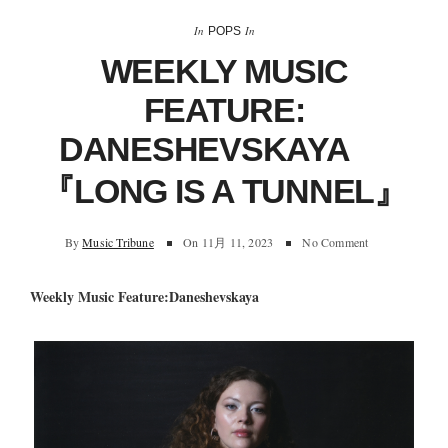
In
In
POPS
WEEKLY MUSIC
FEATURE:
DANESHEVSKAYA
『LONG IS A TUNNEL』
By
Music Tribune
On
11月 11, 2023
No Comment
Weekly Music Feature:
Daneshevskaya