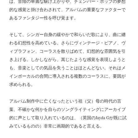
は、音階の華麗な駆け上がりや、チェンバー・ポップの夢想
的な感覚と掛け合わされて、アルバムの重要なファクターで
あるファンタジー性を呼び覚ます。
そして、シンガー自身の緩やかで和らいだ歌により、曲に纏
わる幻想性を高めている。さらにヴィンテージ・ピアノ、ヴ
ィブラフォン、コーラスを散りばめて、幻想的な雰囲気を引
き上げる。しかしながら、嵩じたような感覚を表現しようと
も、音楽としての気品を失うことはほとんどない。それはメ
インボーカルの合間に導入される複数のコーラスに、要因が
求められる。
アルバム制作中に亡くなったという祖（父）母の時代の言
葉、不確かな何かを自らのソングライティングにアーカイブ
的に声として取り入れているのは、（英国のJayda Gが既に試
みているものの）非常に画期的であると言える。