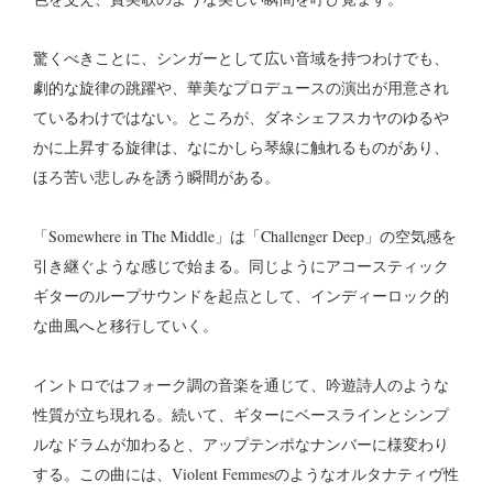
驚くべきことに、シンガーとして広い音域を持つわけでも、
劇的な旋律の跳躍や、華美なプロデュースの演出が用意され
ているわけではない。ところが、ダネシェフスカヤのゆるや
かに上昇する旋律は、なにかしら琴線に触れるものがあり、
ほろ苦い悲しみを誘う瞬間がある。
「Somewhere in The Middle」は「Challenger Deep」の空気感を
引き継ぐような感じで始まる。同じようにアコースティック
ギターのループサウンドを起点として、インディーロック的
な曲風へと移行していく。
イントロではフォーク調の音楽を通じて、吟遊詩人のような
性質が立ち現れる。続いて、ギターにベースラインとシンプ
ルなドラムが加わると、アップテンポなナンバーに様変わり
する。この曲には、Violent Femmesのようなオルタナティヴ性