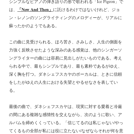
シンプルなピアノの弾き語りの形で歌われる「Ice Pigeon」で
「Now And Then」
は、
に託けるわけではないけれど、ジョ
ン・レノンのソングライティングのメロディーが、リアルに
蘇ったかのようでもある。
この曲に見受けられる、ほろ苦さ、さみしさ、人生の側面を
力強く反映させたような深みのある感覚は、他のシンガーソ
ングライターの曲には容易に見出しがたいものである。考え
られる中で、最もシンプルであり、最も素朴であるがゆえ、
深く胸を打つ。ダネシェフスカヤのボーカルは、ときに信頼
をしたがゆえの人生における失望とやるせなさを表してい
る。
最後の曲で、ダネシェフスカヤは、現実に対する愛着と冷厳
の間にある複雑な感情性を交えながら、次のように歌い、ア
ルバムを締めくくっている。「信じてるのは私じゃない/やっ
てくるもの全部が私には役に立たない/なぜならそれが何を意