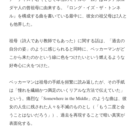
ダヤ人の曾祖母に由来する。『ロング・イズ・ザ・トンネ
ル』を構成する曲を書いている最中に、彼女の祖父母は2人と
も他界した。
祖母（詩人であり教師でもあった）に関する話は、「過去の
自分の姿」のように感じられると同時に、ベッカーマンがど
こから来たのかという線に色をつけたいという燃えるような
好奇心に火をつけた。
ベッカーマンは祖母の手紙を頻繁に読み返したが、その手紙
は「憧れを繊細かつ満足のいくリアルな方法で伝えていた」
という。痛烈な「Somewhere in the Middle」のような曲は、彼
女の人生に残された人々を不滅のものとし（「もう二度と会
うことはないだろう」）、過去を再現することで暗い真実が
表面化する。