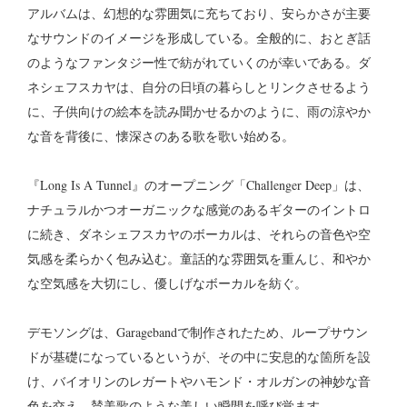
アルバムは、幻想的な雰囲気に充ちており、安らかさが主要
なサウンドのイメージを形成している。全般的に、おとぎ話
のようなファンタジー性で紡がれていくのが幸いである。ダ
ネシェフスカヤは、自分の日頃の暮らしとリンクさせるよう
に、子供向けの絵本を読み聞かせるかのように、雨の涼やか
な音を背後に、懐深さのある歌を歌い始める。
『Long Is A Tunnel』のオープニング「Challenger Deep」は、
ナチュラルかつオーガニックな感覚のあるギターのイントロ
に続き、ダネシェフスカヤのボーカルは、それらの音色や空
気感を柔らかく包み込む。童話的な雰囲気を重んじ、和やか
な空気感を大切にし、優しげなボーカルを紡ぐ。
デモソングは、Garagebandで制作されたため、ループサウン
ドが基礎になっているというが、その中に安息的な箇所を設
け、バイオリンのレガートやハモンド・オルガンの神妙な音
色を交え、賛美歌のような美しい瞬間を呼び覚ます。