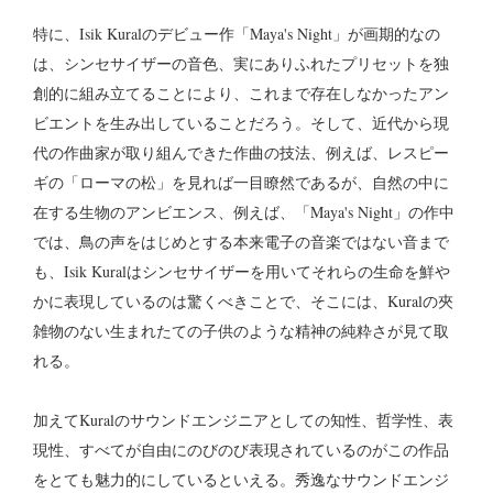
特に、Isik Kuralのデビュー作「Maya's Night」が画期的なの
は、シンセサイザーの音色、実にありふれたプリセットを独
創的に組み立てることにより、これまで存在しなかったアン
ビエントを生み出していることだろう。そして、近代から現
代の作曲家が取り組んできた作曲の技法、例えば、レスピー
ギの「ローマの松」を見れば一目瞭然であるが、自然の中に
在する生物のアンビエンス、例えば、「Maya's Night」の作中
では、鳥の声をはじめとする本来電子の音楽ではない音まで
も、Isik Kuralはシンセサイザーを用いてそれらの生命を鮮や
かに表現しているのは驚くべきことで、そこには、Kuralの夾
雑物のない生まれたての子供のような精神の純粋さが見て取
れる。
加えてKuralのサウンドエンジニアとしての知性、哲学性、表
現性、すべてが自由にのびのび表現されているのがこの作品
をとても魅力的にしているといえる。秀逸なサウンドエンジ