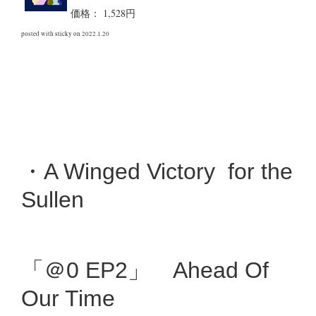
価格： 1,528円
posted with
sticky
on 2022.1.20
・A Winged Victory for the
Sullen
「＠0 EP2」 Ahead Of
Our Time