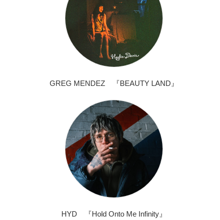
GREG MENDEZ 『BEAUTY LAND』
HYD 『Hold Onto Me Infinity』