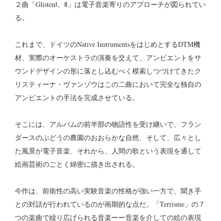
２曲「GlistenⅠ、Ⅱ」は電子音楽寄りのアプローチが図られてい
る。
これまで、ドイツのNative InstrumentsをはじめとするDTM機
材、実際のオーケストラの演奏を交えて、アンビエントをサ
ウンドデザインの形に落とし込むべく模索しつづけてきたク
リスティーナ・ヴァンゾウはこの二曲において完全な独自の
アンビエントの手法を完成させている。
そこには、アルバムの前半部の物語性を受け継いで、フラン
ダースのぶどうの農園のおおらかな自然、そして、広々とし
た風景が電子音楽、それから、人間の歌という表現を通して
絵画芸術のごとく綿密に描き出される。
今作は、前衛性の高い実験音楽の性格が強い一方で、聞き手
との対話が行われているのが画期的な点だ。「Terrisme」の７
つの楽曲で繰り広げられる音楽ーー音楽を介しての絵の表現