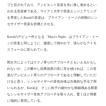
プと目されており、アンビエント音楽を先に推し進めるとい
われる音楽家である。マイアミ大学で音楽エンジニアリング
を専攻したKuralの音楽は、ブライアン・イーノの初期のシン
セサイザー音楽を彷彿とさせる。
Kuralのデビュー作となる「Maya's Night」はブライアン・イー
ノの音楽と同じように、徹底して穏やかで、清らかなアトモ
スフェールに彩られている。
聞き方によってはテクノ寄りのアプローチともいえるかもし
れないが、この癒やし効果抜群の音に耳を傾ければ、この音
楽がアンビエント寄りのアプローチであると理解していただ
けると思う。シンセサイザーの音色自体は古典的な手法で用
いられるが、Kuralは、そこに粒子の細やかな精細感ある斬新
なシンセサイザー音色アプローチを取り入れ、驚くほど簡素
に端的に表現している。