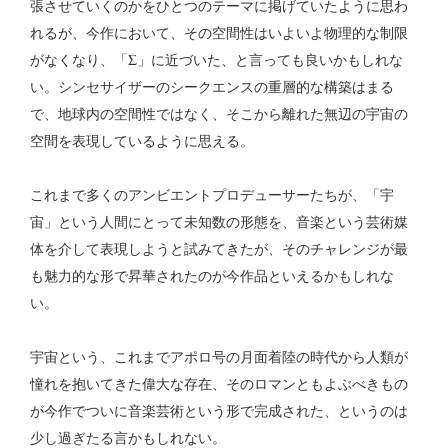
張させていくのかをひとつのテーマに掲げていたように思わ
れるが、今作において、その空間性はいよいよ物理的な制限
がなくなり、「Σ」に近づいた、と言っても良いかもしれな
い。シンセサイザーのシークエンスの重層的な構築はまる
で、地球内の空間性ではなく、そこから離れた無辺の宇宙の
空間を表現しているように思える。
これまで多くのアンビエントプロデューサーたちが、「宇
宙」という人間にとって未知数の形態を、音楽という芸術媒
体を介して表現しようと試みてきたが、そのチャレンジが最
も魅力的な形で昇華されたのが今作品といえるかもしれな
い。
宇宙という、これまでアポロ号の月面着陸の時代から人類が
憧れを抱いてきた偉大な存在、そのロマンともよぶべきもの
が今作でついに音楽芸術という形で完成された、というのは
少し過ぎたる言かもしれない。