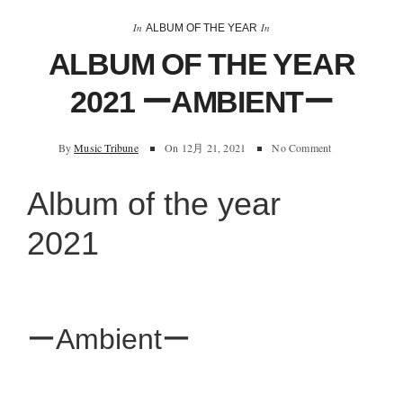
In
In
ALBUM OF THE YEAR
ALBUM OF THE YEAR
2021 ーAMBIENTー
By
Music Tribune
On
12月 21, 2021
No Comment
Album of the year
2021
ーAmbientー