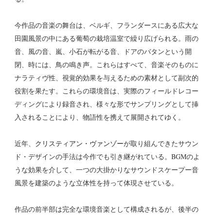
今作品の音楽の舞台は、ベルギ、フランダースにある広大な
田園風景の中にある葡萄の栽培温室で繰り広げられる。雨の
音、風の音、嵐、小石が転がる音、ドアのバタンという開
閉、時には、鳥の鳴き声。これらはすべて、音楽そのものに
ナラティヴ性、視覚的効果を与えるための素材として副次的
役割を果たす。これらの環境音は、実際のフィールドレコー
ディングにより録音され、様々な形でサンプリングとして挿
入されることにより、物語性を携えて展開されてゆく。
近年、
クリスティアン・ヴァンゾー
が取り組んできたサウン
ド・デザインの手法は今作でも引き継がれている。BGMのよ
うな効果を介して、一つの大掛かりなサウンドスケープー音
風景を建築のような立体性を持って体現させている。
作品の前半部は完全な環境音楽として構成されるが、後半の