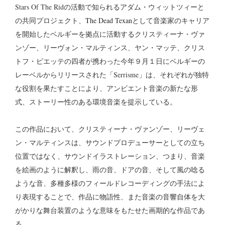
Stars Of The Ridの活動で知られるアダム・ウィットツィーと
の共同プロジェクト、
The Dead Texan
として音楽家のキャリア
を開始したベルギーを拠点に活動するクリスティーナ・ヴァ
ンゾー、リーヴォン・マルティンス、ヤン・マッテ、クリス
トフ・ピエッテの四者が携わった今年９月１日にベルギーの
レーベルからリリースされた「Serrisme」は、それぞれが独特
な役割を果たすことにより、アンビエント音楽の新たな形
式、ストーリー性のある環境音楽を提示している。
この作品において、クリスティーナ・ヴァンゾー、リーヴェ
ン・マルティンスは、サウンドプロデューサーとしての立ち
位置ではなく、サウンドイラストレーション、つまり、音楽
を絵画のように解釈し、雨の音、ドアの音、そして風の唸る
ような音、多種多様のフィールドレコーディングの手法によ
り表現することで、作品に物語性、また音楽の音響自体を大
がかりな舞台装置のような意味をもたせた画期的な作品であ
る。