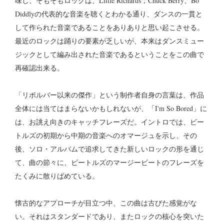
味し、そもそもロックは、Little Richards，Chuck Berry、Bo
Diddlyの代表的な音楽を聴くとわかる通り、ダンスの一貫と
して作られた音楽であることをありありと思い起こさせる。
最近のロックは踊りの要素が乏しいが、本来はダンスミュー
ジックとして編み出された音楽であるということをこの曲で
再確認出来る。
「リボルバー以来の傑作」という制作者自身の言葉は、作品
全体には当てはまらないかもしれないが、「I'm So Bored」に
は、お誂え向きのキャッチフレーズだ。イントロでは、ビー
トルズの初期から中期の音楽へのオマージュを示し、その
後、ソロ・アルバムで追求してきた新しいロックの形を通じ
て、曲の節々に、ビートルズのマージービートのフレーズを
たくみに散りばめている。
懐古的なアプローチが目立つ中、この曲は古びた感覚がな
い。それはスタンダードであり、またロックの核心を突いた