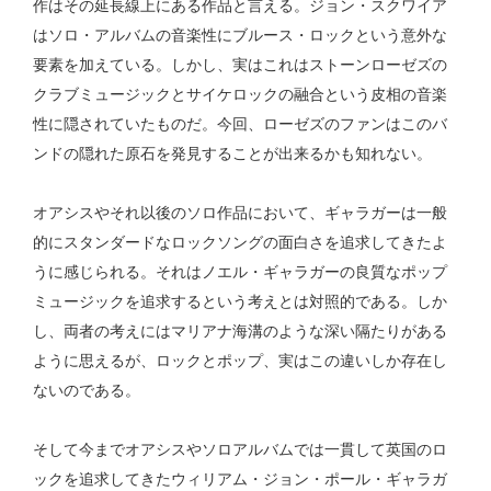
作はその延長線上にある作品と言える。ジョン・スクワイア
はソロ・アルバムの音楽性にブルース・ロックという意外な
要素を加えている。しかし、実はこれはストーンローゼズの
クラブミュージックとサイケロックの融合という皮相の音楽
性に隠されていたものだ。今回、ローゼズのファンはこのバ
ンドの隠れた原石を発見することが出来るかも知れない。
オアシスやそれ以後のソロ作品において、ギャラガーは一般
的にスタンダードなロックソングの面白さを追求してきたよ
うに感じられる。それはノエル・ギャラガーの良質なポップ
ミュージックを追求するという考えとは対照的である。しか
し、両者の考えにはマリアナ海溝のような深い隔たりがある
ように思えるが、ロックとポップ、実はこの違いしか存在し
ないのである。
そして今までオアシスやソロアルバムでは一貫して英国のロ
ックを追求してきたウィリアム・ジョン・ポール・ギャラガ