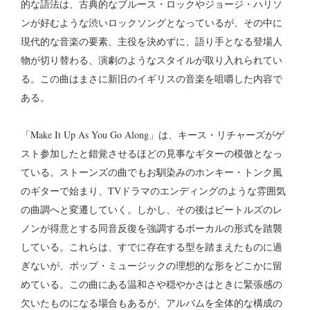
的な語法は、古典的なブルース・ロックやジョージ・ハリソ
ンが好むような渋いロックソングとなっているが、その中に
現代的な音楽の要素、主役を決めずに、語り手となる登場人
物が切り替わる、演劇のようなスタイルが取り入れられてい
る。この曲はまさに新旧のイギリスの音楽を咀嚼した内容で
ある。
「Make It Up As You Go Along」は、キース・リチャーズがゲ
スト参加したと錯覚させるほどの見事なギターの模倣となっ
ている。ストーンズの曲でもお馴染みのホンキー・トンク風
のギターで始まり、TVドラマのエンディングのような雰囲気
の曲調へと変遷していく。しかし、その後はビートルズのレ
ノンが得意とする同音反復を強調するボーカルの形式を踏襲
している。これらは、すでに存在する型を踏まえたものに過
ぎないが、ポップ・ミュージックの理想的な形をどこかに留
めている。この曲にある温和さや穏やかさはときに緊張感の
欠いたものになる場合もあるが、アルバムを全体的な構成の