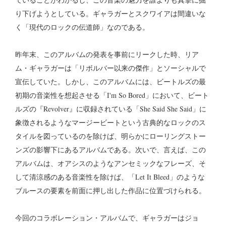
り下げようとしている。ギャラガーとスクワイアは間違いな
く「現代のロックの伝道師」なのである。
昨年末、このアルバムの発表を事前にリークした時、リア
ム・ギャラガーは「リボルバー以来の傑作」とソーシャルで
宣伝していた。しかし、このアルバムには、ビートルズの最
初期の音楽性を想起させる「I'm So Bored」において、ビート
ルズの『Revolver』に収録されている「She Said She Said」に
象徴されるようなマージービートという古典的なロックのス
タイルを図っているのを除けば、明らかにローリングストー
ンズの影響下にあるアルバムである。次いで、言えば、この
アルバムは、オアシスのようなアンセミックなフレーズ、そ
して清涼感のある音楽性を除けば、「Let It Bleed」のような
ブルースの要素を前面に押し出した作品に位置づけられる。
今回のコラボレーション・アルバムで、ギャラガーはジョ