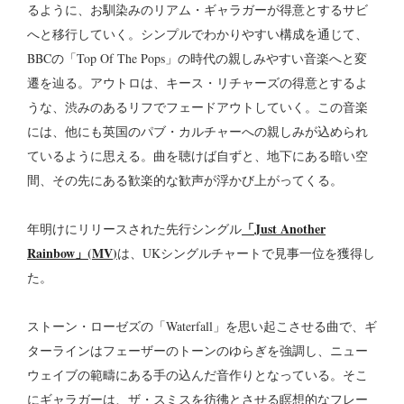
るように、お馴染みのリアム・ギャラガーが得意とするサビ
へと移行していく。シンプルでわかりやすい構成を通じて、
BBCの「Top Of The Pops」の時代の親しみやすい音楽へと変
遷を辿る。アウトロは、キース・リチャーズの得意とするよ
うな、渋みのあるリフでフェードアウトしていく。この音楽
には、他にも英国のパブ・カルチャーへの親しみが込められ
ているように思える。曲を聴けば自ずと、地下にある暗い空
間、その先にある歓楽的な歓声が浮かび上がってくる。
「Just Another
年明けにリリースされた先行シングル
Rainbow」
(
MV
)
は、UKシングルチャートで見事一位を獲得し
た。
ストーン・ローゼズの「Waterfall」を思い起こさせる曲で、ギ
ターラインはフェーザーのトーンのゆらぎを強調し、ニュー
ウェイブの範疇にある手の込んだ音作りとなっている。そこ
にギャラガーは、ザ・スミスを彷彿とさせる瞑想的なフレー