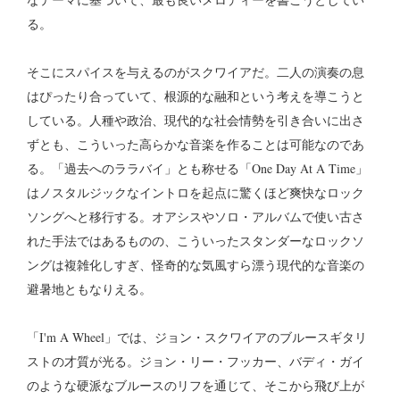
る。
そこにスパイスを与えるのがスクワイアだ。二人の演奏の息
はぴったり合っていて、根源的な融和という考えを導こうと
している。人種や政治、現代的な社会情勢を引き合いに出さ
ずとも、こういった高らかな音楽を作ることは可能なのであ
る。「過去へのララバイ」とも称せる「One Day At A Time」
はノスタルジックなイントロを起点に驚くほど爽快なロック
ソングへと移行する。オアシスやソロ・アルバムで使い古さ
れた手法ではあるものの、こういったスタンダーなロックソ
ングは複雑化しすぎ、怪奇的な気風すら漂う現代的な音楽の
避暑地ともなりえる。
「I'm A Wheel」では、ジョン・スクワイアのブルースギタリ
ストの才質が光る。ジョン・リー・フッカー、バディ・ガイ
のような硬派なブルースのリフを通じて、そこから飛び上が