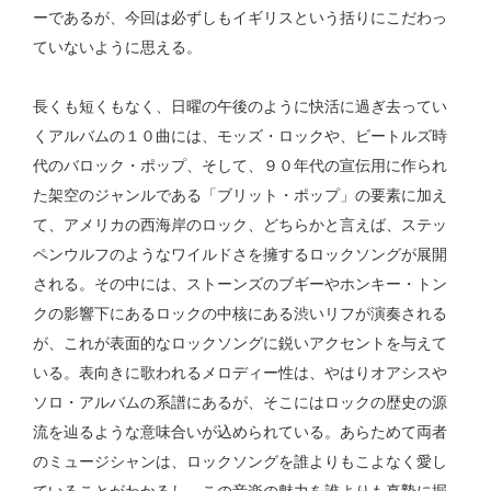
ーであるが、今回は必ずしもイギリスという括りにこだわっ
ていないように思える。
長くも短くもなく、日曜の午後のように快活に過ぎ去ってい
くアルバムの１０曲には、モッズ・ロックや、ビートルズ時
代のバロック・ポップ、そして、９０年代の宣伝用に作られ
た架空のジャンルである「ブリット・ポップ」の要素に加え
て、アメリカの西海岸のロック、どちらかと言えば、ステッ
ペンウルフのようなワイルドさを擁するロックソングが展開
される。その中には、ストーンズのブギーやホンキー・トン
クの影響下にあるロックの中核にある渋いリフが演奏される
が、これが表面的なロックソングに鋭いアクセントを与えて
いる。表向きに歌われるメロディー性は、やはりオアシスや
ソロ・アルバムの系譜にあるが、そこにはロックの歴史の源
流を辿るような意味合いが込められている。あらためて両者
のミュージシャンは、ロックソングを誰よりもこよなく愛し
ていることがわかるし、この音楽の魅力を誰よりも真摯に掘